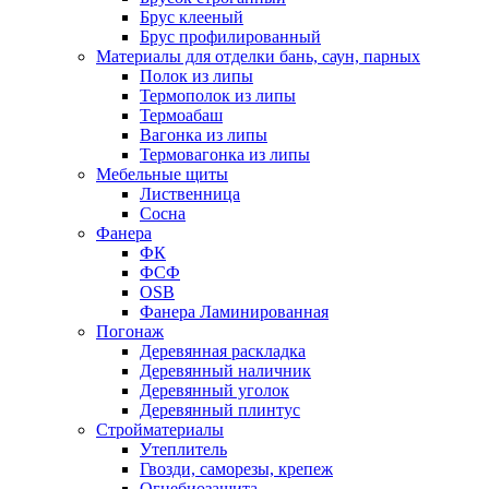
Брус клееный
Брус профилированный
Материалы для отделки бань, саун, парных
Полок из липы
Термополок из липы
Термоабаш
Вагонка из липы
Термовагонка из липы
Мебельные щиты
Лиственница
Сосна
Фанера
ФК
ФСФ
OSB
Фанера Ламинированная
Погонаж
Деревянная раскладка
Деревянный наличник
Деревянный уголок
Деревянный плинтус
Стройматериалы
Утеплитель
Гвозди, саморезы, крепеж
Огнебиозащита