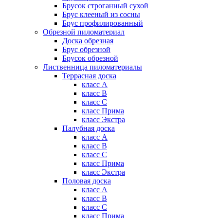
Брусок строганный сухой
Брус клееный из сосны
Брус профилированный
Обрезной пиломатериал
Доска обрезная
Брус обрезной
Брусок обрезной
Лиственница пиломатериалы
Террасная доска
класс А
класс B
класс C
класс Прима
класс Экстра
Палубная доска
класс А
класс B
класс C
класс Прима
класс Экстра
Половая доска
класс А
класс B
класс C
класс Прима