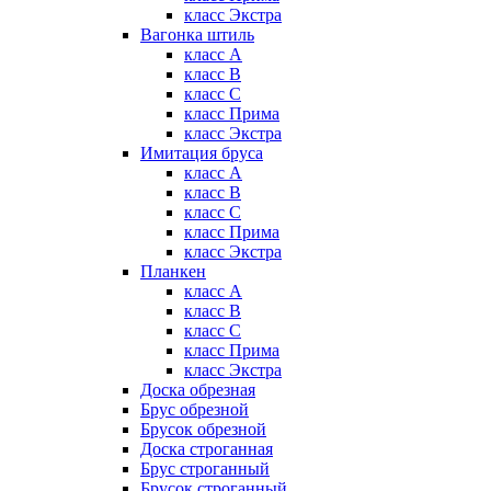
класс Экстра
Вагонка штиль
класс А
класс B
класс C
класс Прима
класс Экстра
Имитация бруса
класс А
класс B
класс C
класс Прима
класс Экстра
Планкен
класс А
класс B
класс C
класс Прима
класс Экстра
Доска обрезная
Брус обрезной
Брусок обрезной
Доска строганная
Брус строганный
Брусок строганный