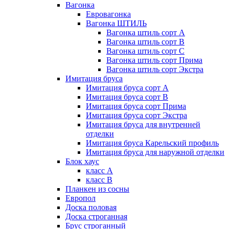
Вагонка
Евровагонка
Вагонка ШТИЛЬ
Вагонка штиль сорт А
Вагонка штиль сорт В
Вагонка штиль сорт С
Вагонка штиль сорт Прима
Вагонка штиль сорт Экстра
Имитация бруса
Имитация бруса сорт А
Имитация бруса сорт В
Имитация бруса сорт Прима
Имитация бруса сорт Экстра
Имитация бруса для внутренней
отделки
Имитация бруса Карельский профиль
Имитация бруса для наружной отделки
Блок хаус
класс А
класс В
Планкен из сосны
Европол
Доска половая
Доска строганная
Брус строганный