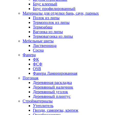
Брус клееный
Брус профилированный
Материалы для отделки бань, саун, парных
Полок из липы
Термополок из липы
Термоабаш
Вагонка из липы
Термовагонка из липы
Мебельные щиты
Лиственница
Сосна
Фанера
ФК
ФСФ
OSB
Фанера Ламинированная
Погонаж
Деревянная раскладка
Деревянный наличник
Деревянный уголок
Деревянный плинтус
Стройматериалы
Утеплитель
Гвозди, саморезы, крепеж
Огнебиозащита