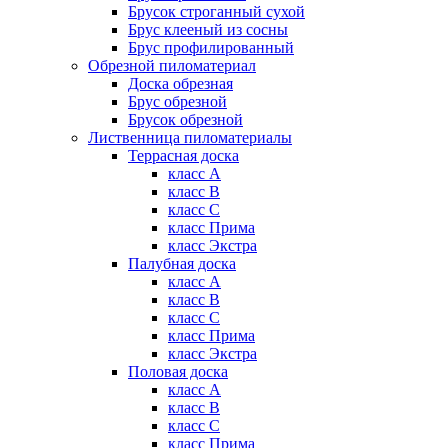
Брусок строганный сухой
Брус клееный из сосны
Брус профилированный
Обрезной пиломатериал
Доска обрезная
Брус обрезной
Брусок обрезной
Лиственница пиломатериалы
Террасная доска
класс А
класс B
класс C
класс Прима
класс Экстра
Палубная доска
класс А
класс B
класс C
класс Прима
класс Экстра
Половая доска
класс А
класс B
класс C
класс Прима