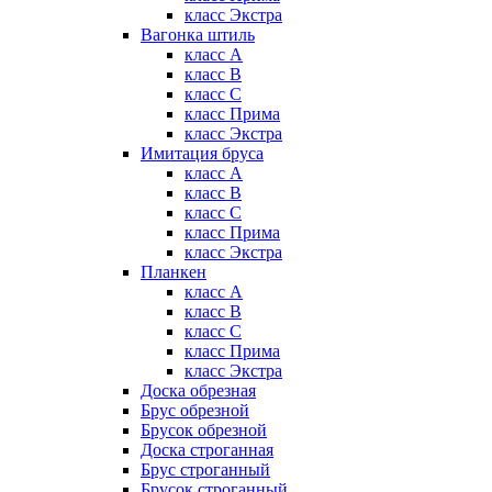
класс Экстра
Вагонка штиль
класс А
класс B
класс C
класс Прима
класс Экстра
Имитация бруса
класс А
класс B
класс C
класс Прима
класс Экстра
Планкен
класс А
класс B
класс C
класс Прима
класс Экстра
Доска обрезная
Брус обрезной
Брусок обрезной
Доска строганная
Брус строганный
Брусок строганный