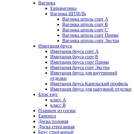
Вагонка
Евровагонка
Вагонка ШТИЛЬ
Вагонка штиль сорт А
Вагонка штиль сорт В
Вагонка штиль сорт С
Вагонка штиль сорт Прима
Вагонка штиль сорт Экстра
Имитация бруса
Имитация бруса сорт А
Имитация бруса сорт В
Имитация бруса сорт Прима
Имитация бруса сорт Экстра
Имитация бруса для внутренней
отделки
Имитация бруса Карельский профиль
Имитация бруса для наружной отделки
Блок хаус
класс А
класс В
Планкен из сосны
Европол
Доска половая
Доска строганная
Брус строганный