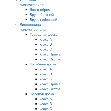
пиломатериал
Доска обрезная
Брус обрезной
Брусок обрезной
Лиственница
пиломатериалы
Террасная доска
класс А
класс B
класс C
класс Прима
класс Экстра
Палубная доска
класс А
класс B
класс C
класс Прима
класс Экстра
Половая доска
класс А
класс B
класс C