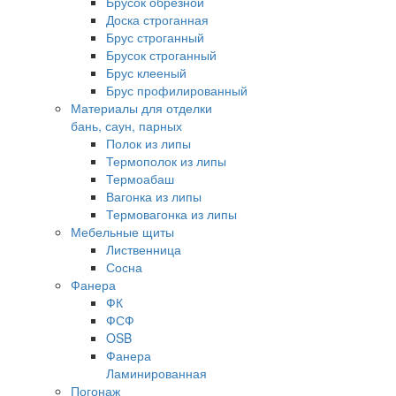
Брусок обрезной
Доска строганная
Брус строганный
Брусок строганный
Брус клееный
Брус профилированный
Материалы для отделки
бань, саун, парных
Полок из липы
Термополок из липы
Термоабаш
Вагонка из липы
Термовагонка из липы
Мебельные щиты
Лиственница
Сосна
Фанера
ФК
ФСФ
OSB
Фанера
Ламинированная
Погонаж