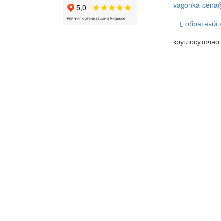
vagonka-cena@
обратный 
круглосуточно