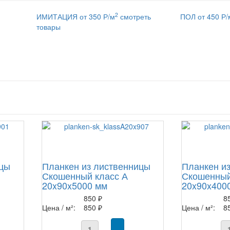
2
ИМИТАЦИЯ от 350 Р/м
смотреть
ПОЛ от 450 Р/
товары
ицы
Планкен из лиственницы
Планкен и
Скошенный класс А
Скошенный
20x90x5000 мм
20x90x400
850 ₽
8
Цена / м²:
850 ₽
Цена / м²:
8