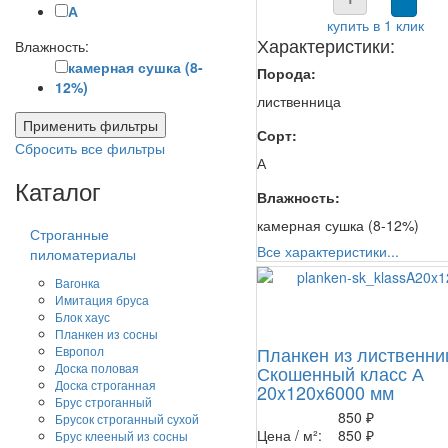
А
купить в 1 клик
Характеристики:
Влажность:
камерная сушка (8-
Порода:
12%)
лиственница
Применить фильтры
Сорт:
Сбросить все фильтры
А
Каталог
Влажность:
камерная сушка (8-12%)
Строганные
Все характеристики...
пиломатериалы
Вагонка
Имитация бруса
Блок хаус
Планкен из сосны
Планкен из лиственн
Европол
Доска половая
Скошенный класс А
Доска строганная
20x120x6000 мм
Брус строганный
850 ₽
Брусок строганный сухой
Цена / м²:
850 ₽
Брус клееный из сосны