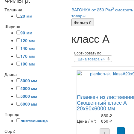
2
Толщина
ВАГОНКА от 250 Р/м
смотреть
товары
20 мм
Фильтр
0
Ширина
90 мм
класс А
120 мм
140 мм
Сортировать по
170 мм
Цена товара +/-
190 мм
Длина
3000 мм
4000 мм
Планкен из лиственн
5000 мм
Скошенный класс А
6000 мм
20x90x6000 мм
Порода:
850 ₽
лиственница
Цена / м²:
850 ₽
Сорт: