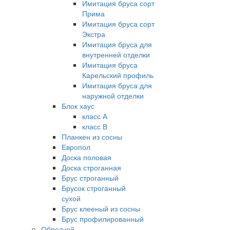
Имитация бруса сорт
Прима
Имитация бруса сорт
Экстра
Имитация бруса для
внутренней отделки
Имитация бруса
Карельский профиль
Имитация бруса для
наружной отделки
Блок хаус
класс А
класс В
Планкен из сосны
Европол
Доска половая
Доска строганная
Брус строганный
Брусок строганный
сухой
Брус клееный из сосны
Брус профилированный
Обрезной