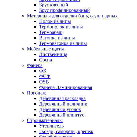
Брус клееный
Брус профилированный
Материалы для отделки бань, саун, парных
Полок из липы
Термополок из липы
Термоабаш
Вагонка из липы
Термовагонка из липы
Мебельные щиты
Лиственница
Сосна
Фанера
ФК
ФСФ
OSB
Фанера Ламинированная
Погонаж
Деревянная раскладка
Деревянный наличник
Деревянный уголок
Деревянный плинтус
Стройматериалы
Утеплитель
Гвозди, саморезы, крепеж
Огнебиозащита