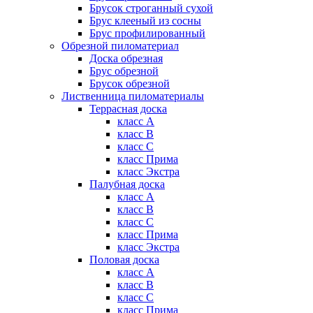
Брусок строганный сухой
Брус клееный из сосны
Брус профилированный
Обрезной пиломатериал
Доска обрезная
Брус обрезной
Брусок обрезной
Лиственница пиломатериалы
Террасная доска
класс А
класс B
класс C
класс Прима
класс Экстра
Палубная доска
класс А
класс B
класс C
класс Прима
класс Экстра
Половая доска
класс А
класс B
класс C
класс Прима