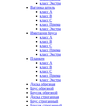
класс Экстра
Вагонка штиль
класс А
класс B
класс C
класс Прима
класс Экстра
Имитация бруса
класс А
класс B
класс C
класс Прима
класс Экстра
Планкен
класс А
класс B
класс C
класс Прима
класс Экстра
Доска обрезная
Брус обрезной
Брусок обрезной
Доска строганная
Брус строганный
Брусок строганный