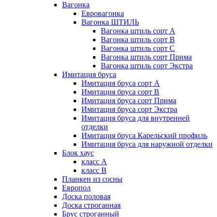
Вагонка
Евровагонка
Вагонка ШТИЛЬ
Вагонка штиль сорт А
Вагонка штиль сорт В
Вагонка штиль сорт С
Вагонка штиль сорт Прима
Вагонка штиль сорт Экстра
Имитация бруса
Имитация бруса сорт А
Имитация бруса сорт В
Имитация бруса сорт Прима
Имитация бруса сорт Экстра
Имитация бруса для внутренней
отделки
Имитация бруса Карельский профиль
Имитация бруса для наружной отделки
Блок хаус
класс А
класс В
Планкен из сосны
Европол
Доска половая
Доска строганная
Брус строганный