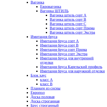
Вагонка
Евровагонка
Вагонка ШТИЛЬ
Вагонка штиль сорт А
Вагонка штиль сорт В
Вагонка штиль сорт С
Вагонка штиль сорт Прима
Вагонка штиль сорт Экстра
Имитация бруса
Имитация бруса сорт А
Имитация бруса сорт В
Имитация бруса сорт Прима
Имитация бруса сорт Экстра
Имитация бруса для внутренней
отделки
Имитация бруса Карельский профиль
Имитация бруса для наружной отделки
Блок хаус
класс А
класс В
Планкен из сосны
Европол
Доска половая
Доска строганная
Брус строганный