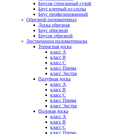
Брусок строганный сухой
Брус клееный из сосны
Брус профилированный
Обрезной пиломатериал
Доска обрезная
Брус обрезной
Брусок обрезной
Лиственница пиломатериалы
Террасная доска
класс А
класс B
класс C
класс Прима
класс Экстра
Палубная доска
класс А
класс B
класс C
класс Прима
класс Экстра
Половая доска
класс А
класс B
класс C
класс Прима