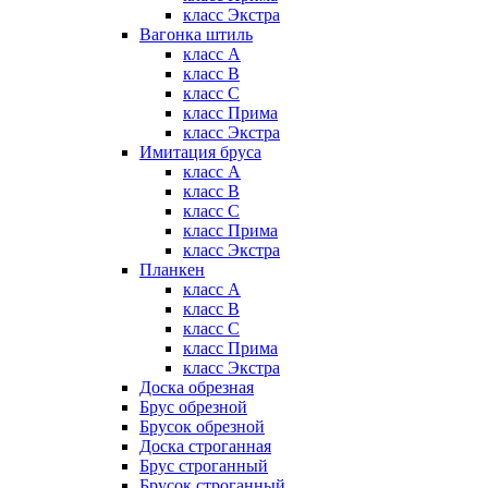
класс Экстра
Вагонка штиль
класс А
класс B
класс C
класс Прима
класс Экстра
Имитация бруса
класс А
класс B
класс C
класс Прима
класс Экстра
Планкен
класс А
класс B
класс C
класс Прима
класс Экстра
Доска обрезная
Брус обрезной
Брусок обрезной
Доска строганная
Брус строганный
Брусок строганный