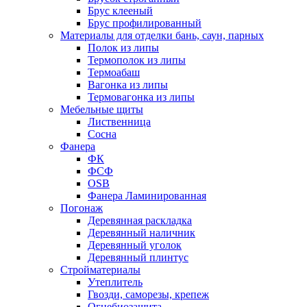
Брус клееный
Брус профилированный
Материалы для отделки бань, саун, парных
Полок из липы
Термополок из липы
Термоабаш
Вагонка из липы
Термовагонка из липы
Мебельные щиты
Лиственница
Сосна
Фанера
ФК
ФСФ
OSB
Фанера Ламинированная
Погонаж
Деревянная раскладка
Деревянный наличник
Деревянный уголок
Деревянный плинтус
Стройматериалы
Утеплитель
Гвозди, саморезы, крепеж
Огнебиозащита