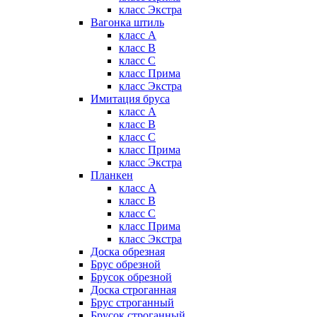
класс Экстра
Вагонка штиль
класс А
класс B
класс C
класс Прима
класс Экстра
Имитация бруса
класс А
класс B
класс C
класс Прима
класс Экстра
Планкен
класс А
класс B
класс C
класс Прима
класс Экстра
Доска обрезная
Брус обрезной
Брусок обрезной
Доска строганная
Брус строганный
Брусок строганный