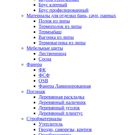
Брус клееный
Брус профилированный
Материалы для отделки бань, саун, парных
Полок из липы
Термополок из липы
Термоабаш
Вагонка из липы
Термовагонка из липы
Мебельные щиты
Лиственница
Сосна
Фанера
ФК
ФСФ
OSB
Фанера Ламинированная
Погонаж
Деревянная раскладка
Деревянный наличник
Деревянный уголок
Деревянный плинтус
Стройматериалы
Утеплитель
Гвозди, саморезы, крепеж
Огнебиозащита