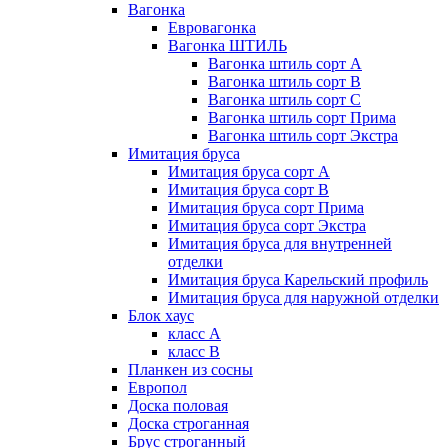
Вагонка
Евровагонка
Вагонка ШТИЛЬ
Вагонка штиль сорт А
Вагонка штиль сорт В
Вагонка штиль сорт С
Вагонка штиль сорт Прима
Вагонка штиль сорт Экстра
Имитация бруса
Имитация бруса сорт А
Имитация бруса сорт В
Имитация бруса сорт Прима
Имитация бруса сорт Экстра
Имитация бруса для внутренней
отделки
Имитация бруса Карельский профиль
Имитация бруса для наружной отделки
Блок хаус
класс А
класс В
Планкен из сосны
Европол
Доска половая
Доска строганная
Брус строганный