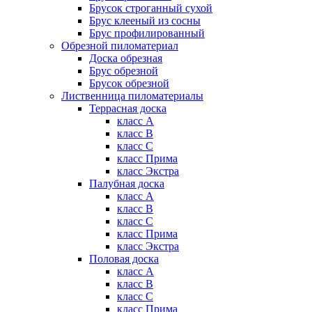
Брусок строганный сухой
Брус клееный из сосны
Брус профилированный
Обрезной пиломатериал
Доска обрезная
Брус обрезной
Брусок обрезной
Лиственница пиломатериалы
Террасная доска
класс А
класс B
класс C
класс Прима
класс Экстра
Палубная доска
класс А
класс B
класс C
класс Прима
класс Экстра
Половая доска
класс А
класс B
класс C
класс Прима