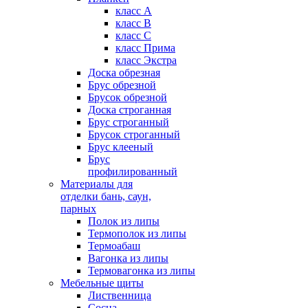
класс А
класс B
класс C
класс Прима
класс Экстра
Доска обрезная
Брус обрезной
Брусок обрезной
Доска строганная
Брус строганный
Брусок строганный
Брус клееный
Брус
профилированный
Материалы для
отделки бань, саун,
парных
Полок из липы
Термополок из липы
Термоабаш
Вагонка из липы
Термовагонка из липы
Мебельные щиты
Лиственница
Сосна