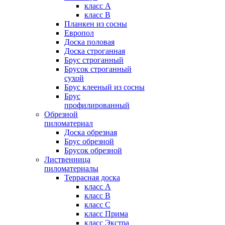
класс А
класс В
Планкен из сосны
Европол
Доска половая
Доска строганная
Брус строганный
Брусок строганный
сухой
Брус клееный из сосны
Брус
профилированный
Обрезной
пиломатериал
Доска обрезная
Брус обрезной
Брусок обрезной
Лиственница
пиломатериалы
Террасная доска
класс А
класс B
класс C
класс Прима
класс Экстра