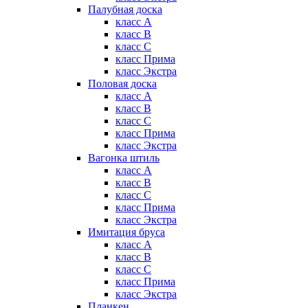
Палубная доска
класс А
класс B
класс C
класс Прима
класс Экстра
Половая доска
класс А
класс B
класс C
класс Прима
класс Экстра
Вагонка штиль
класс А
класс B
класс C
класс Прима
класс Экстра
Имитация бруса
класс А
класс B
класс C
класс Прима
класс Экстра
Планкен