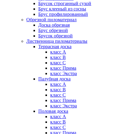
Брусок строганный сухой
Брус клееный из сосны
Брус профилированный
Обрезной пиломатериал
Доска обрезная
Брус обрезной
Брусок обрезной
Лиственница пиломатериалы
Террасная доска
класс А
класс B
класс C
класс Прима
класс Экстра
Палубная доска
класс А
класс B
класс C
класс Прима
класс Экстра
Половая доска
класс А
класс B
класс C
класс Прима