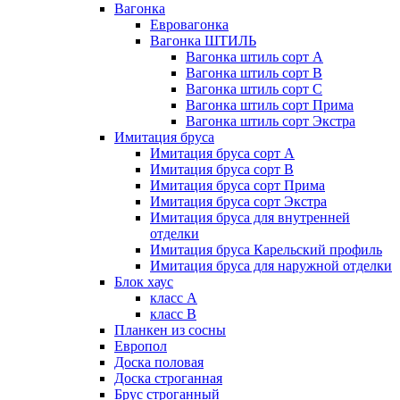
Вагонка
Евровагонка
Вагонка ШТИЛЬ
Вагонка штиль сорт А
Вагонка штиль сорт В
Вагонка штиль сорт С
Вагонка штиль сорт Прима
Вагонка штиль сорт Экстра
Имитация бруса
Имитация бруса сорт А
Имитация бруса сорт В
Имитация бруса сорт Прима
Имитация бруса сорт Экстра
Имитация бруса для внутренней
отделки
Имитация бруса Карельский профиль
Имитация бруса для наружной отделки
Блок хаус
класс А
класс В
Планкен из сосны
Европол
Доска половая
Доска строганная
Брус строганный