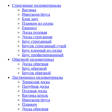
Строганные пиломатериалы
Вагонка
Имитация бруса
Блок хаус
Планкен из сосны
Европол
Доска половая
Доска строганная
Брус строганный
Брусок строганный сухой
Брус клееный из сосны
Брус профилированный
Обрезной пиломатериал
Доска обрезная
Брус обрезной
Брусок обрезной
Лиственница пиломатериалы
Террасная доска
Палубная доска
Половая доска
Вагонка штиль
Имитация бруса
Планкен
Доска обрезная