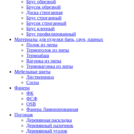
Брус обрезной
Брусок обрезной
Доска строганная
Брус строганный
Брусок строганный
Брус клееный
Брус профилированный
Материалы для отделки бань, саун, парных
Полок из липы
Термополок из липы
Термоабаш
Вагонка из липы
Термовагонка из липы
Мебельные щиты
Лиственница
Сосна
Фанера
ФК
ФСФ
OSB
Фанера Ламинированная
Погонаж
Деревянная раскладка
Деревянный наличник
Деревянный уголок