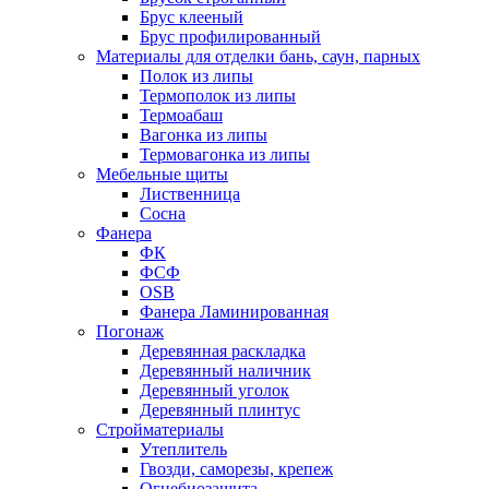
Брус клееный
Брус профилированный
Материалы для отделки бань, саун, парных
Полок из липы
Термополок из липы
Термоабаш
Вагонка из липы
Термовагонка из липы
Мебельные щиты
Лиственница
Сосна
Фанера
ФК
ФСФ
OSB
Фанера Ламинированная
Погонаж
Деревянная раскладка
Деревянный наличник
Деревянный уголок
Деревянный плинтус
Стройматериалы
Утеплитель
Гвозди, саморезы, крепеж
Огнебиозащита