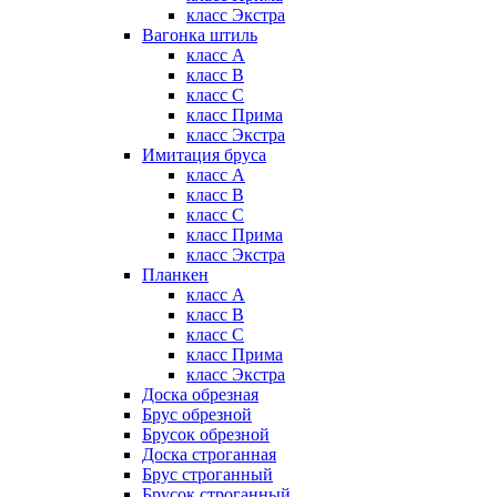
класс Экстра
Вагонка штиль
класс А
класс B
класс C
класс Прима
класс Экстра
Имитация бруса
класс А
класс B
класс C
класс Прима
класс Экстра
Планкен
класс А
класс B
класс C
класс Прима
класс Экстра
Доска обрезная
Брус обрезной
Брусок обрезной
Доска строганная
Брус строганный
Брусок строганный