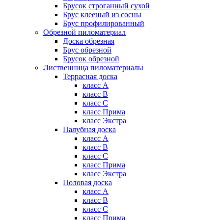
Брусок строганный сухой
Брус клееный из сосны
Брус профилированный
Обрезной пиломатериал
Доска обрезная
Брус обрезной
Брусок обрезной
Лиственница пиломатериалы
Террасная доска
класс А
класс B
класс C
класс Прима
класс Экстра
Палубная доска
класс А
класс B
класс C
класс Прима
класс Экстра
Половая доска
класс А
класс B
класс C
класс Прима