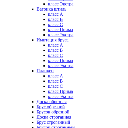
класс Экстра
Вагонка штиль
класс А
класс B
класс C
класс Прима
класс Экстра
Имитация бруса
класс А
класс B
класс C
класс Прима
класс Экстра
Планкен
класс А
класс B
класс C
класс Прима
класс Экстра
Доска обрезная
Брус обрезной
Брусок обрезной
Доска строганная
Брус строганный
Брусок строганный