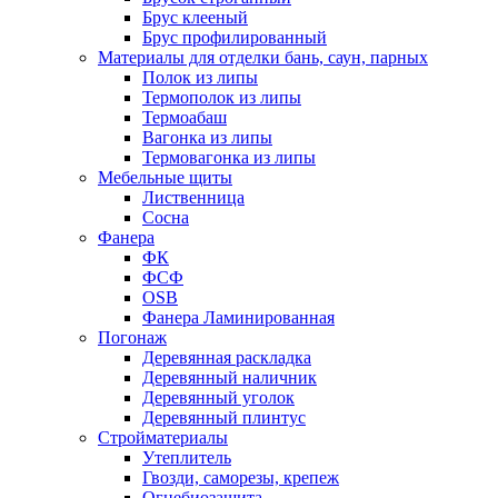
Брус клееный
Брус профилированный
Материалы для отделки бань, саун, парных
Полок из липы
Термополок из липы
Термоабаш
Вагонка из липы
Термовагонка из липы
Мебельные щиты
Лиственница
Сосна
Фанера
ФК
ФСФ
OSB
Фанера Ламинированная
Погонаж
Деревянная раскладка
Деревянный наличник
Деревянный уголок
Деревянный плинтус
Стройматериалы
Утеплитель
Гвозди, саморезы, крепеж
Огнебиозащита