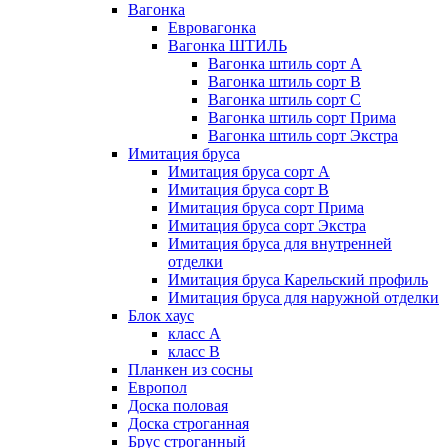
Вагонка
Евровагонка
Вагонка ШТИЛЬ
Вагонка штиль сорт А
Вагонка штиль сорт В
Вагонка штиль сорт С
Вагонка штиль сорт Прима
Вагонка штиль сорт Экстра
Имитация бруса
Имитация бруса сорт А
Имитация бруса сорт В
Имитация бруса сорт Прима
Имитация бруса сорт Экстра
Имитация бруса для внутренней
отделки
Имитация бруса Карельский профиль
Имитация бруса для наружной отделки
Блок хаус
класс А
класс В
Планкен из сосны
Европол
Доска половая
Доска строганная
Брус строганный