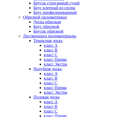
Брусок строганный сухой
Брус клееный из сосны
Брус профилированный
Обрезной пиломатериал
Доска обрезная
Брус обрезной
Брусок обрезной
Лиственница пиломатериалы
Террасная доска
класс А
класс B
класс C
класс Прима
класс Экстра
Палубная доска
класс А
класс B
класс C
класс Прима
класс Экстра
Половая доска
класс А
класс B
класс C
класс Прима