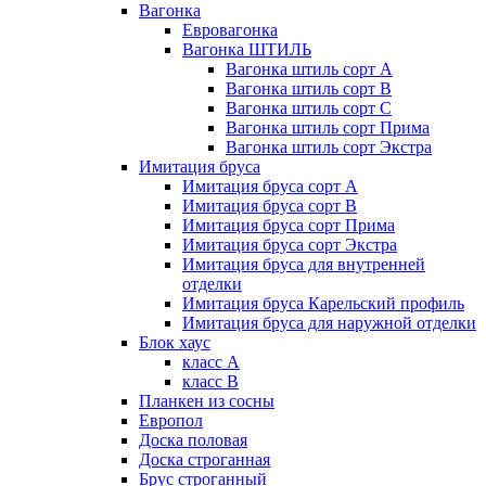
Вагонка
Евровагонка
Вагонка ШТИЛЬ
Вагонка штиль сорт А
Вагонка штиль сорт В
Вагонка штиль сорт С
Вагонка штиль сорт Прима
Вагонка штиль сорт Экстра
Имитация бруса
Имитация бруса сорт А
Имитация бруса сорт В
Имитация бруса сорт Прима
Имитация бруса сорт Экстра
Имитация бруса для внутренней
отделки
Имитация бруса Карельский профиль
Имитация бруса для наружной отделки
Блок хаус
класс А
класс В
Планкен из сосны
Европол
Доска половая
Доска строганная
Брус строганный