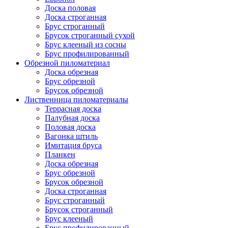
Доска половая
Доска строганная
Брус строганный
Брусок строганный сухой
Брус клееный из сосны
Брус профилированный
Обрезной пиломатериал
Доска обрезная
Брус обрезной
Брусок обрезной
Лиственница пиломатериалы
Террасная доска
Палубная доска
Половая доска
Вагонка штиль
Имитация бруса
Планкен
Доска обрезная
Брус обрезной
Брусок обрезной
Доска строганная
Брус строганный
Брусок строганный
Брус клееный
Брус профилированный