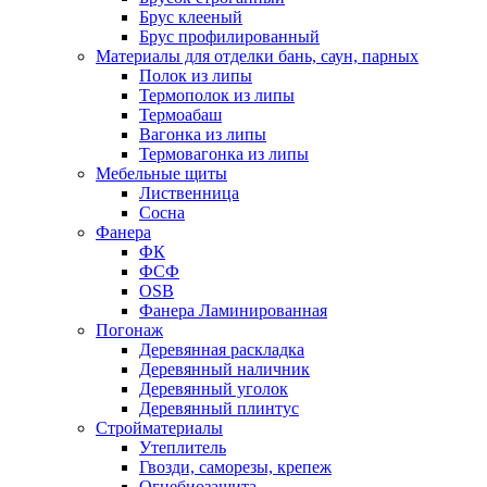
Брус клееный
Брус профилированный
Материалы для отделки бань, саун, парных
Полок из липы
Термополок из липы
Термоабаш
Вагонка из липы
Термовагонка из липы
Мебельные щиты
Лиственница
Сосна
Фанера
ФК
ФСФ
OSB
Фанера Ламинированная
Погонаж
Деревянная раскладка
Деревянный наличник
Деревянный уголок
Деревянный плинтус
Стройматериалы
Утеплитель
Гвозди, саморезы, крепеж
Огнебиозащита