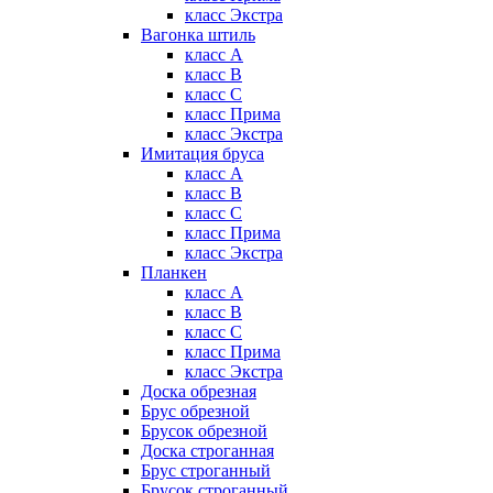
класс Экстра
Вагонка штиль
класс А
класс B
класс C
класс Прима
класс Экстра
Имитация бруса
класс А
класс B
класс C
класс Прима
класс Экстра
Планкен
класс А
класс B
класс C
класс Прима
класс Экстра
Доска обрезная
Брус обрезной
Брусок обрезной
Доска строганная
Брус строганный
Брусок строганный