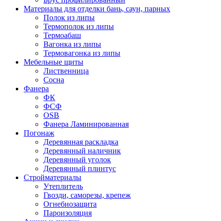
Материалы для отделки бань, саун, парных
Полок из липы
Термополок из липы
Термоабаш
Вагонка из липы
Термовагонка из липы
Мебельные щиты
Лиственница
Сосна
Фанера
ФК
ФСФ
OSB
Фанера Ламинированная
Погонаж
Деревянная раскладка
Деревянный наличник
Деревянный уголок
Деревянный плинтус
Стройматериалы
Утеплитель
Гвозди, саморезы, крепеж
Огнебиозащита
Пароизоляция