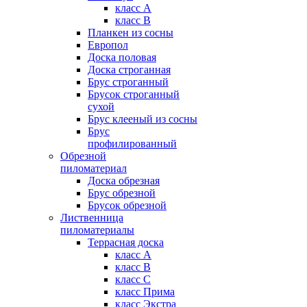
класс А
класс В
Планкен из сосны
Европол
Доска половая
Доска строганная
Брус строганный
Брусок строганный
сухой
Брус клееный из сосны
Брус
профилированный
Обрезной
пиломатериал
Доска обрезная
Брус обрезной
Брусок обрезной
Лиственница
пиломатериалы
Террасная доска
класс А
класс B
класс C
класс Прима
класс Экстра