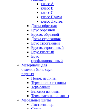
класс А
класс B
класс C
класс Прима
класс Экстра
Доска обрезная
Брус обрезной
Брусок обрезной
Доска строганная
Брус строганный
Брусок строганный
Брус клееный
Брус
профилированный
Материалы для
отделки бань, саун,
парных
Полок из липы
Термополок из липы
Термоабаш
Вагонка из липы
Термовагонка из липы
Мебельные щиты
Лиственница
Сосна