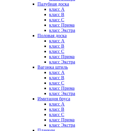
Палубная доска
класс А
класс B
класс C
класс Прима
класс Экстра
Половая доска
класс А
класс B
класс C
класс Прима
класс Экстра
Вагонка штиль
класс А
класс B
класс C
класс Прима
класс Экстра
Имитация бруса
класс А
класс B
класс C
класс Прима
класс Экстра
Планкен