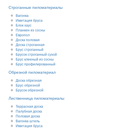
Строганные пиломатериалы
Вагонка
Имитация бруса
Блок хаус
Планкен из сосны
Европол
Доска половая
Доска строганная
Брус строганный
Брусок строганный сухой
Брус клееный из сосны
Брус профилированный
Обрезной пиломатериал
Доска обрезная
Брус обрезной
Брусок обрезной
Лиственница пиломатериалы
Террасная доска
Палубная доска
Половая доска
Вагонка штиль
Имитация бруса