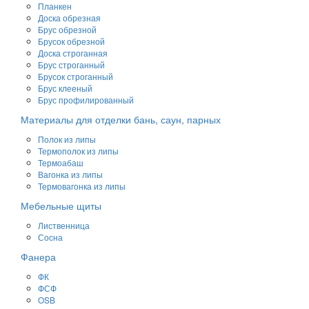
Планкен
Доска обрезная
Брус обрезной
Брусок обрезной
Доска строганная
Брус строганный
Брусок строганный
Брус клееный
Брус профилированный
Материалы для отделки бань, саун, парных
Полок из липы
Термополок из липы
Термоабаш
Вагонка из липы
Термовагонка из липы
Мебельные щиты
Лиственница
Сосна
Фанера
ФК
ФСФ
OSB