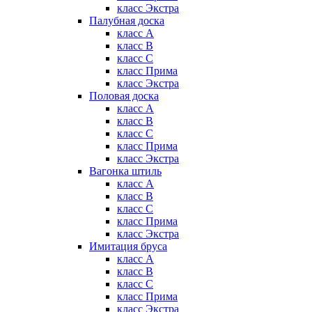
класс Экстра
Палубная доска
класс А
класс B
класс C
класс Прима
класс Экстра
Половая доска
класс А
класс B
класс C
класс Прима
класс Экстра
Вагонка штиль
класс А
класс B
класс C
класс Прима
класс Экстра
Имитация бруса
класс А
класс B
класс C
класс Прима
класс Экстра