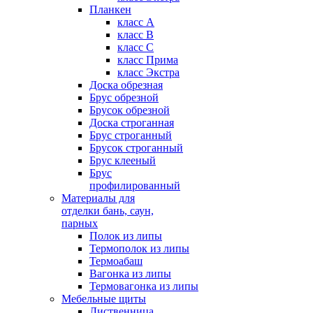
Планкен
класс А
класс B
класс C
класс Прима
класс Экстра
Доска обрезная
Брус обрезной
Брусок обрезной
Доска строганная
Брус строганный
Брусок строганный
Брус клееный
Брус
профилированный
Материалы для
отделки бань, саун,
парных
Полок из липы
Термополок из липы
Термоабаш
Вагонка из липы
Термовагонка из липы
Мебельные щиты
Лиственница