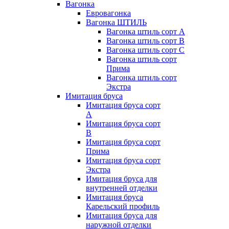
Вагонка
Евровагонка
Вагонка ШТИЛЬ
Вагонка штиль сорт А
Вагонка штиль сорт В
Вагонка штиль сорт С
Вагонка штиль сорт
Прима
Вагонка штиль сорт
Экстра
Имитация бруса
Имитация бруса сорт
А
Имитация бруса сорт
В
Имитация бруса сорт
Прима
Имитация бруса сорт
Экстра
Имитация бруса для
внутренней отделки
Имитация бруса
Карельский профиль
Имитация бруса для
наружной отделки