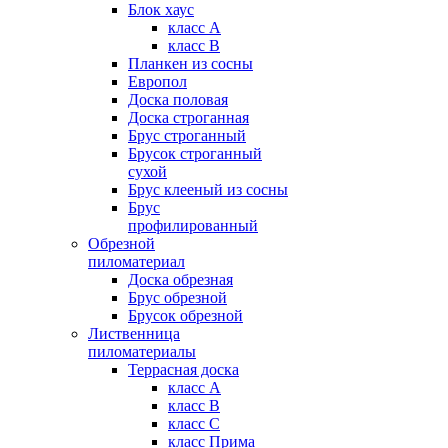
Блок хаус
класс А
класс В
Планкен из сосны
Европол
Доска половая
Доска строганная
Брус строганный
Брусок строганный
сухой
Брус клееный из сосны
Брус
профилированный
Обрезной
пиломатериал
Доска обрезная
Брус обрезной
Брусок обрезной
Лиственница
пиломатериалы
Террасная доска
класс А
класс B
класс C
класс Прима