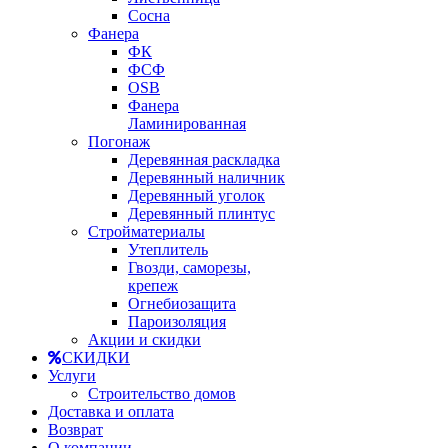
Сосна
Фанера
ФК
ФСФ
OSB
Фанера
Ламинированная
Погонаж
Деревянная раскладка
Деревянный наличник
Деревянный уголок
Деревянный плинтус
Стройматериалы
Утеплитель
Гвозди, саморезы,
крепеж
Огнебиозащита
Пароизоляция
Акции и скидки
СКИДКИ
Услуги
Строительство домов
Доставка и оплата
Возврат
О компании