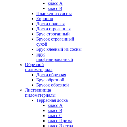
класс А
класс В
Планкен из сосны
Европол
Доска половая
Доска строганная
Брус строганный
Брусок строганный
сухой
Брус клееный из сосны
Брус
профилированный
Обрезной
пиломатериал
Доска обрезная
Брус обрезной
Брусок обрезной
Лиственница
пиломатериалы
Террасная доска
класс А
класс B
класс C
класс Прима
класс Экстра