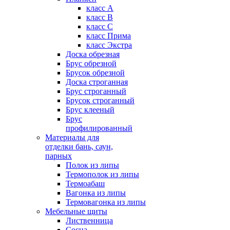
класс А
класс B
класс C
класс Прима
класс Экстра
Доска обрезная
Брус обрезной
Брусок обрезной
Доска строганная
Брус строганный
Брусок строганный
Брус клееный
Брус
профилированный
Материалы для
отделки бань, саун,
парных
Полок из липы
Термополок из липы
Термоабаш
Вагонка из липы
Термовагонка из липы
Мебельные щиты
Лиственница
Сосна