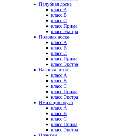
Палубная доска
класс А
класс B
класс C
класс Прима
класс Экстра
Половая доска
класс А
класс B
класс C
класс Прима
класс Экстра
Вагонка штиль
класс А
класс B
класс C
класс Прима
класс Экстра
Имитация бруса
класс А
класс B
класс C
класс Прима
класс Экстра
Планкен