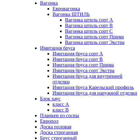
Вагонка
Евровагонка
Вагонка ШТИЛЬ
Вагонка штиль сорт А
Вагонка штиль сорт В
Вагонка штиль сорт С
Вагонка штиль сорт Прима
Вагонка штиль сорт Экстра
Имитация бруса
Имитация бруса сорт А
Имитация бруса сорт В
Имитация бруса сорт Прима
Имитация бруса сорт Экстра
Имитация бруса для внутренней
отделки
Имитация бруса Карельский профиль
Имитация бруса для наружной отделки
Блок хаус
класс А
класс В
Планкен из сосны
Европол
Доска половая
Доска строганная
Брус строганный