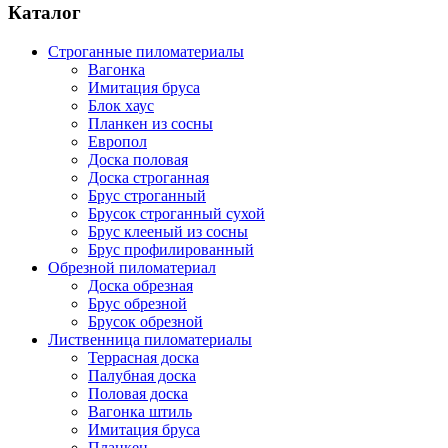
Каталог
Строганные пиломатериалы
Вагонка
Имитация бруса
Блок хаус
Планкен из сосны
Европол
Доска половая
Доска строганная
Брус строганный
Брусок строганный сухой
Брус клееный из сосны
Брус профилированный
Обрезной пиломатериал
Доска обрезная
Брус обрезной
Брусок обрезной
Лиственница пиломатериалы
Террасная доска
Палубная доска
Половая доска
Вагонка штиль
Имитация бруса
Планкен