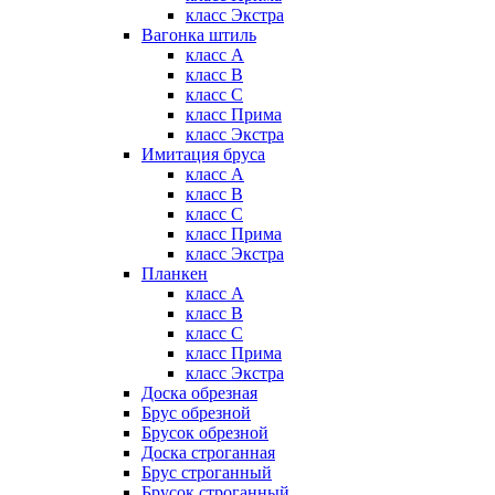
класс Экстра
Вагонка штиль
класс А
класс B
класс C
класс Прима
класс Экстра
Имитация бруса
класс А
класс B
класс C
класс Прима
класс Экстра
Планкен
класс А
класс B
класс C
класс Прима
класс Экстра
Доска обрезная
Брус обрезной
Брусок обрезной
Доска строганная
Брус строганный
Брусок строганный