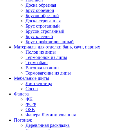
Доска обрезная
Брус обрезной
Брусок обрезной
Доска строганная
Брус строганный
Брусок строганный
Брус клееный
Брус профилированный
Материалы для отделки бань, саун, парных
Полок из липы
Термополок из липы
Термоабаш
Вагонка из липы
Термовагонка из липы
Мебельные щиты
Лиственница
Сосна
Фанера
ФК
ФСФ
OSB
Фанера Ламинированная
Погонаж
Деревянная раскладка