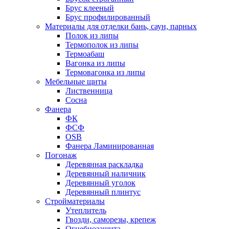
Брус клееный
Брус профилированный
Материалы для отделки бань, саун, парных
Полок из липы
Термополок из липы
Термоабаш
Вагонка из липы
Термовагонка из липы
Мебельные щиты
Лиственница
Сосна
Фанера
ФК
ФСФ
OSB
Фанера Ламинированная
Погонаж
Деревянная раскладка
Деревянный наличник
Деревянный уголок
Деревянный плинтус
Стройматериалы
Утеплитель
Гвозди, саморезы, крепеж
Огнебиозащита