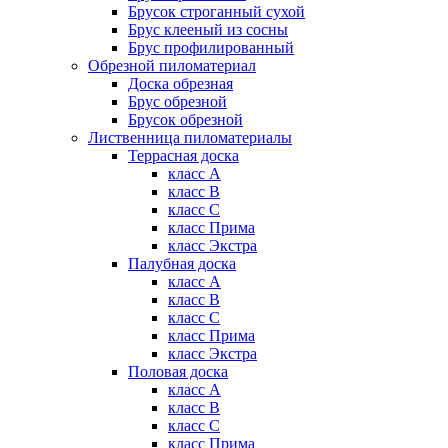
Брусок строганный сухой
Брус клееный из сосны
Брус профилированный
Обрезной пиломатериал
Доска обрезная
Брус обрезной
Брусок обрезной
Лиственница пиломатериалы
Террасная доска
класс А
класс B
класс C
класс Прима
класс Экстра
Палубная доска
класс А
класс B
класс C
класс Прима
класс Экстра
Половая доска
класс А
класс B
класс C
класс Прима